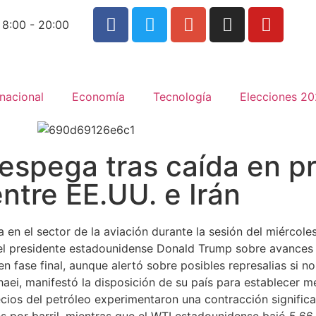
 8:00 - 20:00
rnacional
Economía
Tecnología
Elecciones 2
espega tras caída en p
ntre EE.UU. e Irán
 en el sector de la aviación durante la sesión del miércol
 del presidente estadounidense Donald Trump sobre avances 
 fase final, aunque alertó sobre posibles represalias si no
Baghaei, manifestó la disposición de su país para establecer
cios del petróleo experimentaron una contracción significat
s por barril, mientras que el WTI estadounidense bajó 5.66