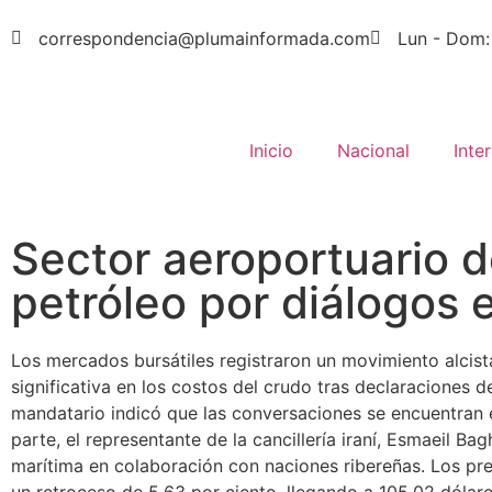
correspondencia@plumainformada.com
Lun - Dom:
Inicio
Nacional
Inte
Sector aeroportuario d
petróleo por diálogos e
Los mercados bursátiles registraron un movimiento alcista
significativa en los costos del crudo tras declaraciones
mandatario indicó que las conversaciones se encuentran en
parte, el representante de la cancillería iraní, Esmaeil 
marítima en colaboración con naciones ribereñas. Los pre
un retroceso de 5.63 por ciento, llegando a 105.02 dólare