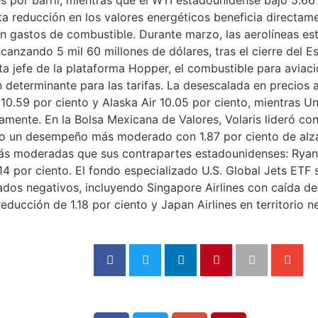
sta reducción en los valores energéticos beneficia directam
en gastos de combustible. Durante marzo, las aerolíneas e
lcanzando 5 mil 60 millones de dólares, tras el cierre del
a jefe de la plataforma Hopper, el combustible para aviac
n determinante para las tarifas. La desescalada en precios 
10.59 por ciento y Alaska Air 10.05 por ciento, mientras Un
amente. En la Bolsa Mexicana de Valores, Volaris lideró co
uvo un desempeño más moderado con 1.87 por ciento de alza
s moderadas que sus contrapartes estadounidenses: Ryanai
.14 por ciento. El fondo especializado U.S. Global Jets ETF 
ados negativos, incluyendo Singapore Airlines con caída de
educción de 1.18 por ciento y Japan Airlines en territorio n