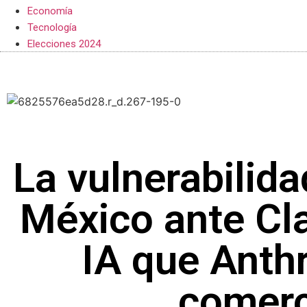
Economía
Tecnología
Elecciones 2024
La vulnerabilida
México ante Cl
IA que Anth
comerc