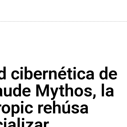
d cibernética de
aude Mythos, la
ropic rehúsa
ializar