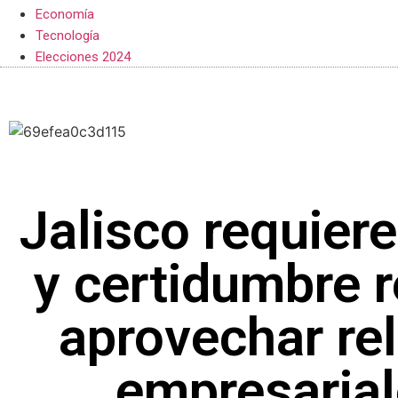
Economía
Tecnología
Elecciones 2024
Jalisco requiere
y certidumbre r
aprovechar re
empresarial