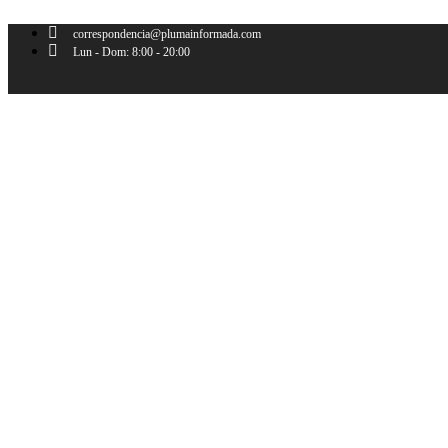
Ir
al
correspondencia@plumainformada.com
contenido
Lun - Dom: 8:00 - 20:00