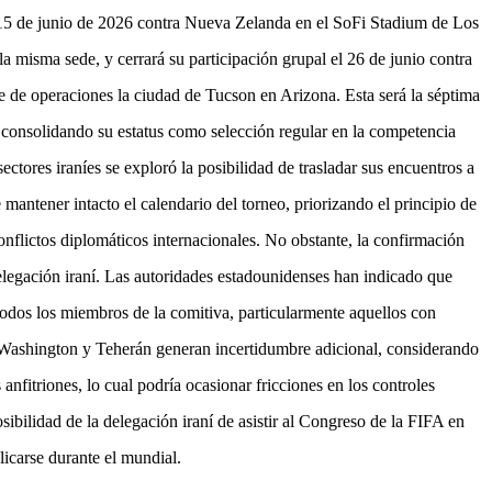
l 15 de junio de 2026 contra Nueva Zelanda en el SoFi Stadium de Los
la misma sede, y cerrará su participación grupal el 26 de junio contra
 de operaciones la ciudad de Tucson en Arizona. Esta será la séptima
 consolidando su estatus como selección regular en la competencia
sectores iraníes se exploró la posibilidad de trasladar sus encuentros a
antener intacto el calendario del torneo, priorizando el principio de
nflictos diplomáticos internacionales. No obstante, la confirmación
delegación iraní. Las autoridades estadounidenses han indicado que
 todos los miembros de la comitiva, particularmente aquellos con
 Washington y Teherán generan incertidumbre adicional, considerando
anfitriones, lo cual podría ocasionar fricciones en los controles
osibilidad de la delegación iraní de asistir al Congreso de la FIFA en
icarse durante el mundial.