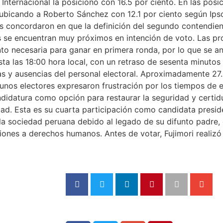
Internacional la posicionó con 16.5 por ciento. En las posi
ubicando a Roberto Sánchez con 12.1 por ciento según Ips
s concordaron en que la definición del segundo contendie
es se encuentran muy próximos en intención de voto. Las p
to necesaria para ganar en primera ronda, por lo que se an
asta las 18:00 hora local, con un retraso de sesenta minutos 
as y ausencias del personal electoral. Aproximadamente 27
gunos electores expresaron frustración por los tiempos de
candidatura como opción para restaurar la seguridad y cer
ad. Esta es su cuarta participación como candidata presid
 la sociedad peruana debido al legado de su difunto padre,
ones a derechos humanos. Antes de votar, Fujimori realizó u