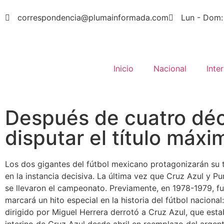
correspondencia@plumainformada.com
Lun - Dom:
Inicio
Nacional
Inte
Después de cuatro déc
disputar el título máx
Los dos gigantes del fútbol mexicano protagonizarán su t
en la instancia decisiva. La última vez que Cruz Azul y P
se llevaron el campeonato. Previamente, en 1978-1979, fu
marcará un hito especial en la historia del fútbol nacion
dirigido por Miguel Herrera derrotó a Cruz Azul, que esta
interino de Cruz Azul desde abril en reemplazo del arge