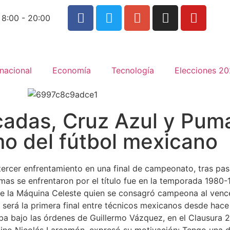
 8:00 - 20:00
rnacional
Economía
Tecnología
Elecciones 2
adas, Cruz Azul y Pum
imo del fútbol mexicano
ercer enfrentamiento en una final de campeonato, tras pasa
umas se enfrentaron por el título fue en la temporada 1980-1
e la Máquina Celeste quien se consagró campeona al vencer
al: será la primera final entre técnicos mexicanos desde hac
ba bajo las órdenes de Guillermo Vázquez, en el Clausura 2
ntino Nicolás Larcamón, expresó su motivación: Tengo una