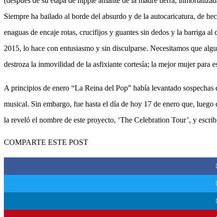
(después de su etapa de hippie amante de la madre tierra, inmortaliza
Siempre ha bailado al borde del absurdo y de la autocaricatura, de h
enaguas de encaje rotas, crucifijos y guantes sin dedos y la barriga a
2015, lo hace con entusiasmo y sin disculparse. Necesitamos que algu
destroza la inmovilidad de la asfixiante cortesía; la mejor mujer para e
A principios de enero “La Reina del Pop” había levantado sospechas 
musical. Sin embargo, fue hasta el día de hoy 17 de enero que, luego
la reveló el nombre de este proyecto, ‘The Celebration Tour’, y escribi
COMPARTE ESTE POST