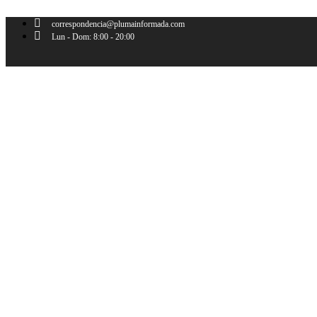
Ir
al
correspondencia@plumainformada.com
contenido
Lun - Dom: 8:00 - 20:00