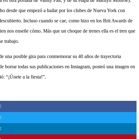
da en otra portada de Vanity Fair, y de su etapa de Marilyn Monroe).
echo desde que empezó a bailar por los clubes de Nueva York con
l descubierto. Incluso cuando se cae, como hizo en los Brit Awards de
ien nos enseñe cómo. Más que un choque de trenes ella es el tren que
se trabajo.
de una posible gira para conmemorar su 40 años de trayectoria
 de borrar todas sus publicaciones en Instagram, posteó una imagen en
ó: “¡Únete a la fiesta!”.